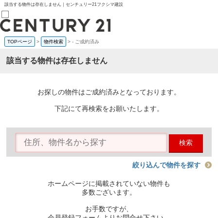
該当する物件は存在しません｜センチュリー21フクシマ建設
TOPページ
>
物件検索
>
-
ご成約済み
売買部
0120-800-844
該当する物件は存在しません
賃貸部
03-6912-3505
購入
会員メニュー
お探しの物件はご成約済みとなっております。
新規会員登録
ログイン
下記にて再検索をお願いたします。
お気に入り物件一覧
物件閲覧履歴
物件を探す
検索
購入TOP
条件から探す
学区から探す
絞り込んで物件を探す
町名から探す
マップで探す
ホームページに掲載されていない物件も
住宅ローン控除シミュレータ
多数ございます。
新築戸建て
中古戸建て
お手数ですが、
マンション
会員登録フォームよりお問合せ下さい。