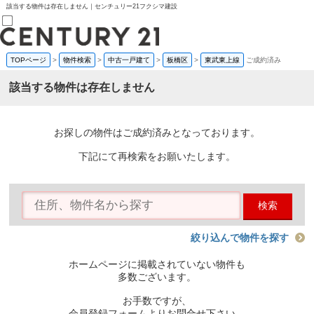
該当する物件は存在しません｜センチュリー21フクシマ建設
TOPページ
>
物件検索
>
中古一戸建て
>
板橋区
>
東武東上線
ご成約済み
売買部
0120-800-844
該当する物件は存在しません
賃貸部
03-6912-3505
購入
会員メニュー
お探しの物件はご成約済みとなっております。
新規会員登録
ログイン
下記にて再検索をお願いたします。
お気に入り物件一覧
物件閲覧履歴
物件を探す
検索
購入TOP
条件から探す
学区から探す
絞り込んで物件を探す
町名から探す
マップで探す
ホームページに掲載されていない物件も
住宅ローン控除シミュレータ
多数ございます。
新築戸建て
中古戸建て
お手数ですが、
マンション
会員登録フォームよりお問合せ下さい。