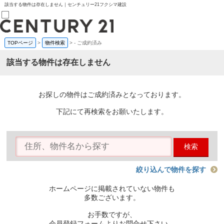
該当する物件は存在しません｜センチュリー21フクシマ建設
TOPページ
>
物件検索
>
-
ご成約済み
売買部
0120-800-844
該当する物件は存在しません
賃貸部
03-6912-3505
購入
会員メニュー
お探しの物件はご成約済みとなっております。
新規会員登録
ログイン
下記にて再検索をお願いたします。
お気に入り物件一覧
物件閲覧履歴
物件を探す
検索
購入TOP
条件から探す
学区から探す
絞り込んで物件を探す
町名から探す
マップで探す
ホームページに掲載されていない物件も
住宅ローン控除シミュレータ
多数ございます。
新築戸建て
中古戸建て
お手数ですが、
マンション
会員登録フォームよりお問合せ下さい。