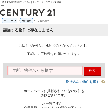
該当する物件は存在しません｜センチュリー21フクシマ建設
TOPページ
>
物件検索
>
-
ご成約済み
売買部
0120-800-844
該当する物件は存在しません
賃貸部
03-6912-3505
購入
会員メニュー
お探しの物件はご成約済みとなっております。
新規会員登録
ログイン
下記にて再検索をお願いたします。
お気に入り物件一覧
物件閲覧履歴
物件を探す
検索
購入TOP
条件から探す
学区から探す
絞り込んで物件を探す
町名から探す
マップで探す
ホームページに掲載されていない物件も
住宅ローン控除シミュレータ
多数ございます。
新築戸建て
中古戸建て
お手数ですが、
マンション
会員登録フォームよりお問合せ下さい。