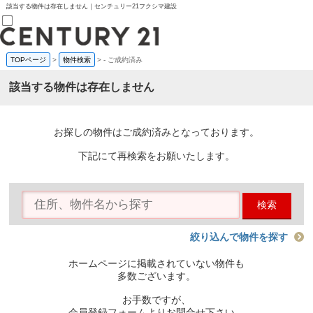
該当する物件は存在しません｜センチュリー21フクシマ建設
TOPページ
>
物件検索
>
-
ご成約済み
売買部
0120-800-844
該当する物件は存在しません
賃貸部
03-6912-3505
購入
会員メニュー
お探しの物件はご成約済みとなっております。
新規会員登録
ログイン
下記にて再検索をお願いたします。
お気に入り物件一覧
物件閲覧履歴
物件を探す
検索
購入TOP
条件から探す
学区から探す
絞り込んで物件を探す
町名から探す
マップで探す
ホームページに掲載されていない物件も
住宅ローン控除シミュレータ
多数ございます。
新築戸建て
中古戸建て
お手数ですが、
マンション
会員登録フォームよりお問合せ下さい。