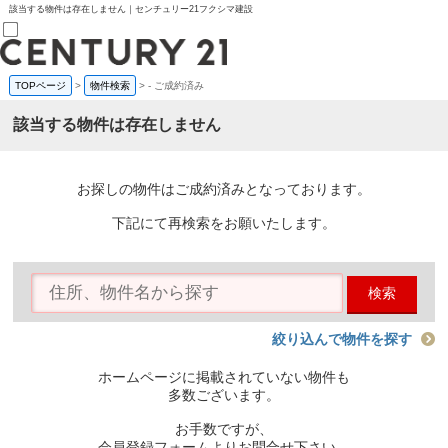
該当する物件は存在しません｜センチュリー21フクシマ建設
TOPページ
>
物件検索
>
-
ご成約済み
売買部
0120-800-844
該当する物件は存在しません
賃貸部
03-6912-3505
購入
会員メニュー
お探しの物件はご成約済みとなっております。
新規会員登録
ログイン
下記にて再検索をお願いたします。
お気に入り物件一覧
物件閲覧履歴
物件を探す
検索
購入TOP
条件から探す
学区から探す
絞り込んで物件を探す
町名から探す
マップで探す
ホームページに掲載されていない物件も
住宅ローン控除シミュレータ
多数ございます。
新築戸建て
中古戸建て
お手数ですが、
マンション
会員登録フォームよりお問合せ下さい。