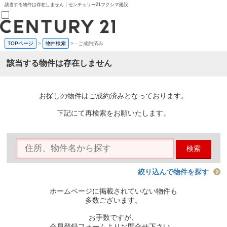
該当する物件は存在しません｜センチュリー21フクシマ建設
TOPページ
>
物件検索
>
-
ご成約済み
売買部
0120-800-844
該当する物件は存在しません
賃貸部
03-6912-3505
購入
会員メニュー
お探しの物件はご成約済みとなっております。
新規会員登録
ログイン
下記にて再検索をお願いたします。
お気に入り物件一覧
物件閲覧履歴
物件を探す
検索
購入TOP
条件から探す
学区から探す
絞り込んで物件を探す
町名から探す
マップで探す
ホームページに掲載されていない物件も
住宅ローン控除シミュレータ
多数ございます。
新築戸建て
中古戸建て
お手数ですが、
マンション
会員登録フォームよりお問合せ下さい。