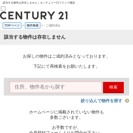
該当する物件は存在しません｜センチュリー21フクシマ建設
TOPページ
>
物件検索
>
-
ご成約済み
売買部
0120-800-844
該当する物件は存在しません
賃貸部
03-6912-3505
購入
会員メニュー
お探しの物件はご成約済みとなっております。
新規会員登録
ログイン
下記にて再検索をお願いたします。
お気に入り物件一覧
物件閲覧履歴
物件を探す
検索
購入TOP
条件から探す
学区から探す
絞り込んで物件を探す
町名から探す
マップで探す
ホームページに掲載されていない物件も
住宅ローン控除シミュレータ
多数ございます。
新築戸建て
中古戸建て
お手数ですが、
マンション
会員登録フォームよりお問合せ下さい。