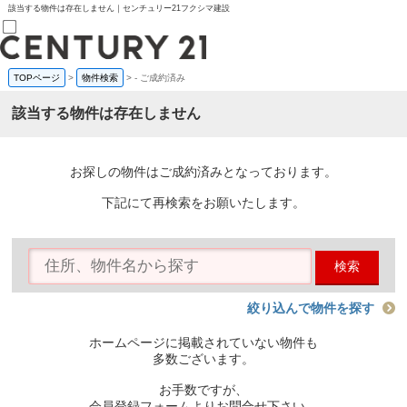
該当する物件は存在しません｜センチュリー21フクシマ建設
TOPページ
>
物件検索
>
-
ご成約済み
売買部
0120-800-844
該当する物件は存在しません
賃貸部
03-6912-3505
購入
会員メニュー
お探しの物件はご成約済みとなっております。
新規会員登録
ログイン
下記にて再検索をお願いたします。
お気に入り物件一覧
物件閲覧履歴
物件を探す
検索
購入TOP
条件から探す
学区から探す
絞り込んで物件を探す
町名から探す
マップで探す
ホームページに掲載されていない物件も
住宅ローン控除シミュレータ
多数ございます。
新築戸建て
中古戸建て
お手数ですが、
マンション
会員登録フォームよりお問合せ下さい。