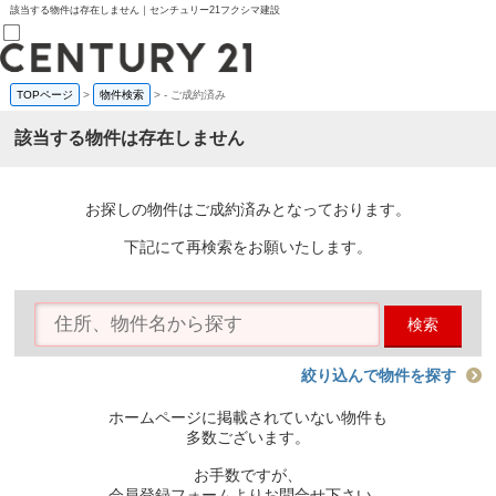
該当する物件は存在しません｜センチュリー21フクシマ建設
TOPページ
>
物件検索
>
-
ご成約済み
売買部
0120-800-844
該当する物件は存在しません
賃貸部
03-6912-3505
購入
会員メニュー
お探しの物件はご成約済みとなっております。
新規会員登録
ログイン
下記にて再検索をお願いたします。
お気に入り物件一覧
物件閲覧履歴
物件を探す
検索
購入TOP
条件から探す
学区から探す
絞り込んで物件を探す
町名から探す
マップで探す
ホームページに掲載されていない物件も
住宅ローン控除シミュレータ
多数ございます。
新築戸建て
中古戸建て
お手数ですが、
マンション
会員登録フォームよりお問合せ下さい。