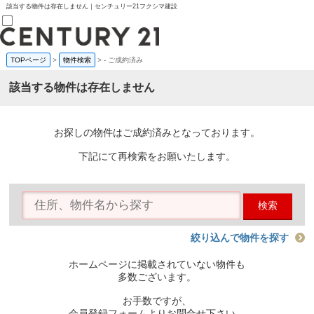
該当する物件は存在しません｜センチュリー21フクシマ建設
TOPページ
>
物件検索
>
-
ご成約済み
売買部
0120-800-844
該当する物件は存在しません
賃貸部
03-6912-3505
購入
会員メニュー
お探しの物件はご成約済みとなっております。
新規会員登録
ログイン
下記にて再検索をお願いたします。
お気に入り物件一覧
物件閲覧履歴
物件を探す
検索
購入TOP
条件から探す
学区から探す
絞り込んで物件を探す
町名から探す
マップで探す
ホームページに掲載されていない物件も
住宅ローン控除シミュレータ
多数ございます。
新築戸建て
中古戸建て
お手数ですが、
マンション
会員登録フォームよりお問合せ下さい。