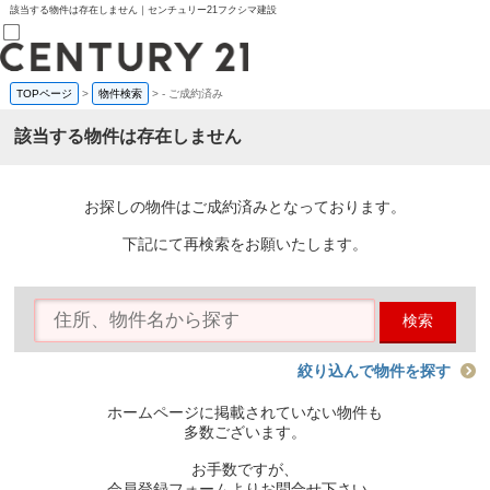
該当する物件は存在しません｜センチュリー21フクシマ建設
TOPページ
>
物件検索
>
-
ご成約済み
売買部
0120-800-844
該当する物件は存在しません
賃貸部
03-6912-3505
購入
会員メニュー
お探しの物件はご成約済みとなっております。
新規会員登録
ログイン
下記にて再検索をお願いたします。
お気に入り物件一覧
物件閲覧履歴
物件を探す
検索
購入TOP
条件から探す
学区から探す
絞り込んで物件を探す
町名から探す
マップで探す
ホームページに掲載されていない物件も
住宅ローン控除シミュレータ
多数ございます。
新築戸建て
中古戸建て
お手数ですが、
マンション
会員登録フォームよりお問合せ下さい。