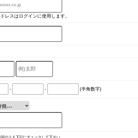
アドレスはログインに使用します。
-
-
(半角数字)
確認のうえ下記にチェックして下さい。