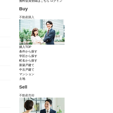
無料会員登録はこちら
ログイン
Buy
不動産購入
購入TOP
条件から探す
学区から探す
町名から探す
新築戸建て
中古戸建て
マンション
土地
Sell
不動産売却