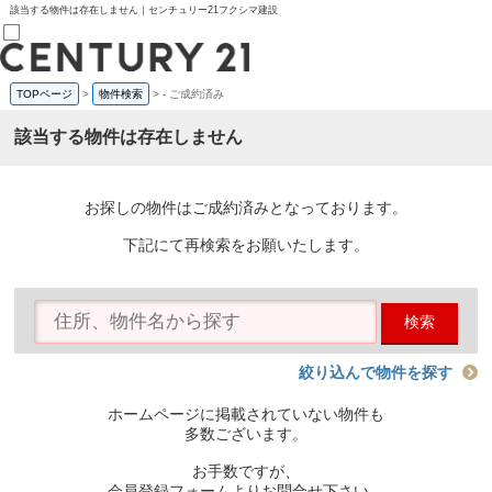
該当する物件は存在しません｜センチュリー21フクシマ建設
TOPページ
>
物件検索
>
-
ご成約済み
売買部
0120-800-844
該当する物件は存在しません
賃貸部
03-6912-3505
購入
会員メニュー
お探しの物件はご成約済みとなっております。
新規会員登録
ログイン
下記にて再検索をお願いたします。
お気に入り物件一覧
物件閲覧履歴
物件を探す
検索
購入TOP
条件から探す
学区から探す
絞り込んで物件を探す
町名から探す
マップで探す
ホームページに掲載されていない物件も
住宅ローン控除シミュレータ
多数ございます。
新築戸建て
中古戸建て
お手数ですが、
マンション
会員登録フォームよりお問合せ下さい。