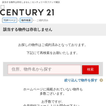
該当する物件は存在しません｜センチュリー21フクシマ建設
TOPページ
>
物件検索
>
-
ご成約済み
売買部
0120-800-844
該当する物件は存在しません
賃貸部
03-6912-3505
購入
会員メニュー
お探しの物件はご成約済みとなっております。
新規会員登録
ログイン
下記にて再検索をお願いたします。
お気に入り物件一覧
物件閲覧履歴
物件を探す
検索
購入TOP
条件から探す
学区から探す
絞り込んで物件を探す
町名から探す
マップで探す
ホームページに掲載されていない物件も
住宅ローン控除シミュレータ
多数ございます。
新築戸建て
中古戸建て
お手数ですが、
マンション
会員登録フォームよりお問合せ下さい。