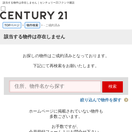
該当する物件は存在しません｜センチュリー21フクシマ建設
TOPページ
>
物件検索
>
-
ご成約済み
売買部
0120-800-844
該当する物件は存在しません
賃貸部
03-6912-3505
購入
会員メニュー
お探しの物件はご成約済みとなっております。
新規会員登録
ログイン
下記にて再検索をお願いたします。
お気に入り物件一覧
物件閲覧履歴
物件を探す
検索
購入TOP
条件から探す
学区から探す
絞り込んで物件を探す
町名から探す
マップで探す
ホームページに掲載されていない物件も
住宅ローン控除シミュレータ
多数ございます。
新築戸建て
中古戸建て
お手数ですが、
マンション
会員登録フォームよりお問合せ下さい。