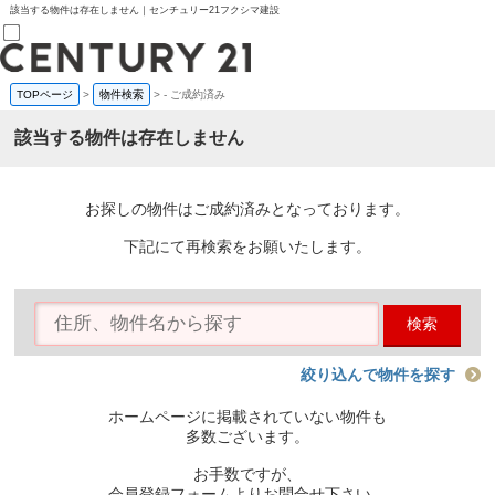
該当する物件は存在しません｜センチュリー21フクシマ建設
TOPページ
>
物件検索
>
-
ご成約済み
売買部
0120-800-844
該当する物件は存在しません
賃貸部
03-6912-3505
購入
会員メニュー
お探しの物件はご成約済みとなっております。
新規会員登録
ログイン
下記にて再検索をお願いたします。
お気に入り物件一覧
物件閲覧履歴
物件を探す
検索
購入TOP
条件から探す
学区から探す
絞り込んで物件を探す
町名から探す
マップで探す
ホームページに掲載されていない物件も
住宅ローン控除シミュレータ
多数ございます。
新築戸建て
中古戸建て
お手数ですが、
マンション
会員登録フォームよりお問合せ下さい。