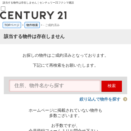
該当する物件は存在しません｜センチュリー21フクシマ建設
TOPページ
>
物件検索
>
-
ご成約済み
売買部
0120-800-844
該当する物件は存在しません
賃貸部
03-6912-3505
購入
会員メニュー
お探しの物件はご成約済みとなっております。
新規会員登録
ログイン
下記にて再検索をお願いたします。
お気に入り物件一覧
物件閲覧履歴
物件を探す
検索
購入TOP
条件から探す
学区から探す
絞り込んで物件を探す
町名から探す
マップで探す
ホームページに掲載されていない物件も
住宅ローン控除シミュレータ
多数ございます。
新築戸建て
中古戸建て
お手数ですが、
マンション
会員登録フォームよりお問合せ下さい。