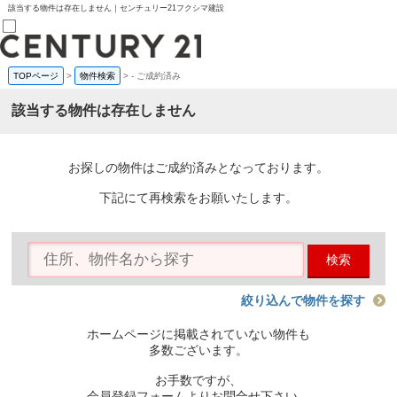
該当する物件は存在しません｜センチュリー21フクシマ建設
TOPページ
>
物件検索
>
-
ご成約済み
売買部
0120-800-844
該当する物件は存在しません
賃貸部
03-6912-3505
購入
会員メニュー
お探しの物件はご成約済みとなっております。
新規会員登録
ログイン
下記にて再検索をお願いたします。
お気に入り物件一覧
物件閲覧履歴
物件を探す
検索
購入TOP
条件から探す
学区から探す
絞り込んで物件を探す
町名から探す
マップで探す
ホームページに掲載されていない物件も
住宅ローン控除シミュレータ
多数ございます。
新築戸建て
中古戸建て
お手数ですが、
マンション
会員登録フォームよりお問合せ下さい。