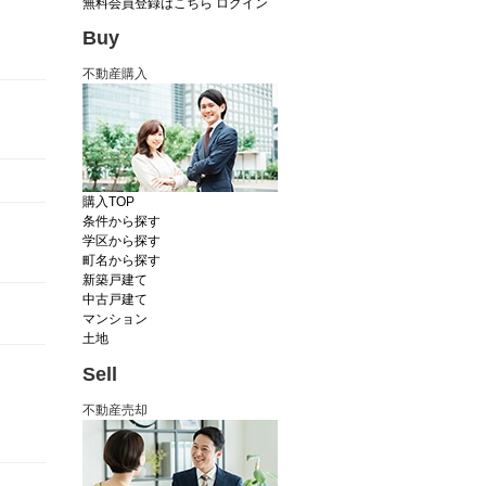
無料会員登録はこちら
ログイン
Buy
不動産購入
購入TOP
条件から探す
学区から探す
町名から探す
新築戸建て
中古戸建て
マンション
土地
Sell
不動産売却