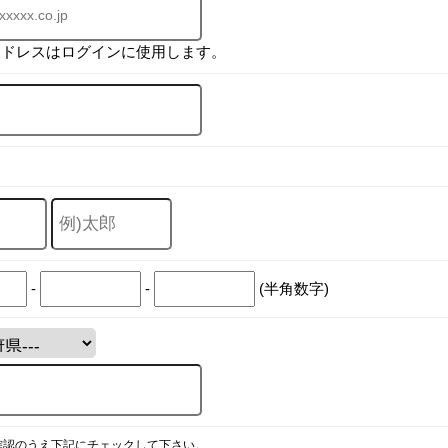
アドレスはログインに使用します。
-
-
(半角数字)
確認のうえ下記にチェックして下さい。