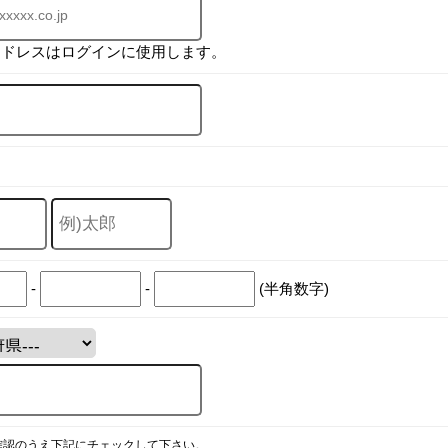
アドレスはログインに使用します。
-
-
(半角数字)
確認のうえ下記にチェックして下さい。