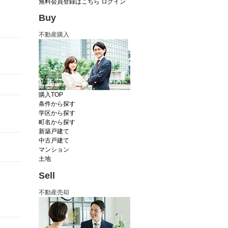
無料会員登録はこちら
ログイン
Buy
不動産購入
購入TOP
条件から探す
学区から探す
町名から探す
新築戸建て
中古戸建て
マンション
土地
Sell
不動産売却