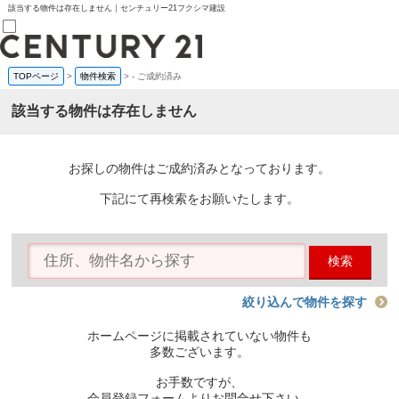
該当する物件は存在しません｜センチュリー21フクシマ建設
TOPページ
>
物件検索
>
-
ご成約済み
売買部
0120-800-844
該当する物件は存在しません
賃貸部
03-6912-3505
購入
会員メニュー
お探しの物件はご成約済みとなっております。
新規会員登録
ログイン
下記にて再検索をお願いたします。
お気に入り物件一覧
物件閲覧履歴
物件を探す
検索
購入TOP
条件から探す
学区から探す
絞り込んで物件を探す
町名から探す
マップで探す
ホームページに掲載されていない物件も
住宅ローン控除シミュレータ
多数ございます。
新築戸建て
中古戸建て
お手数ですが、
マンション
会員登録フォームよりお問合せ下さい。