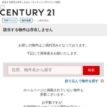
該当する物件は存在しません｜センチュリー21フクシマ建設
TOPページ
>
物件検索
>
-
ご成約済み
売買部
0120-800-844
該当する物件は存在しません
賃貸部
03-6912-3505
購入
会員メニュー
お探しの物件はご成約済みとなっております。
新規会員登録
ログイン
下記にて再検索をお願いたします。
お気に入り物件一覧
物件閲覧履歴
物件を探す
検索
購入TOP
条件から探す
学区から探す
絞り込んで物件を探す
町名から探す
マップで探す
ホームページに掲載されていない物件も
住宅ローン控除シミュレータ
多数ございます。
新築戸建て
中古戸建て
お手数ですが、
マンション
会員登録フォームよりお問合せ下さい。