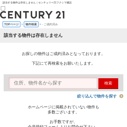
該当する物件は存在しません｜センチュリー21フクシマ建設
TOPページ
>
物件検索
>
-
ご成約済み
売買部
0120-800-844
該当する物件は存在しません
賃貸部
03-6912-3505
購入
会員メニュー
お探しの物件はご成約済みとなっております。
新規会員登録
ログイン
下記にて再検索をお願いたします。
お気に入り物件一覧
物件閲覧履歴
物件を探す
検索
購入TOP
条件から探す
学区から探す
絞り込んで物件を探す
町名から探す
マップで探す
ホームページに掲載されていない物件も
住宅ローン控除シミュレータ
多数ございます。
新築戸建て
中古戸建て
お手数ですが、
マンション
会員登録フォームよりお問合せ下さい。