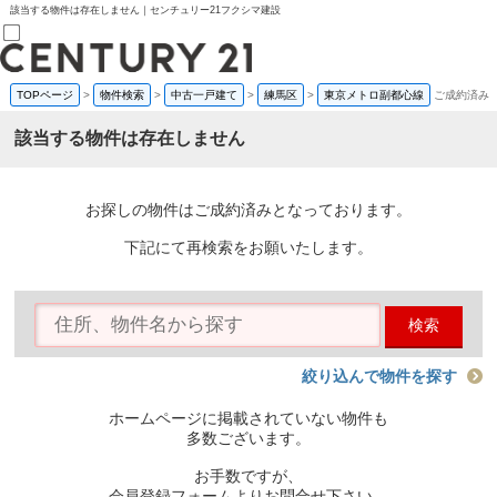
該当する物件は存在しません｜センチュリー21フクシマ建設
TOPページ
>
物件検索
>
中古一戸建て
>
練馬区
>
東京メトロ副都心線
ご成約済み
売買部
0120-800-844
該当する物件は存在しません
賃貸部
03-6912-3505
購入
会員メニュー
お探しの物件はご成約済みとなっております。
新規会員登録
ログイン
下記にて再検索をお願いたします。
お気に入り物件一覧
物件閲覧履歴
物件を探す
検索
購入TOP
条件から探す
学区から探す
絞り込んで物件を探す
町名から探す
マップで探す
ホームページに掲載されていない物件も
住宅ローン控除シミュレータ
多数ございます。
新築戸建て
中古戸建て
お手数ですが、
マンション
会員登録フォームよりお問合せ下さい。