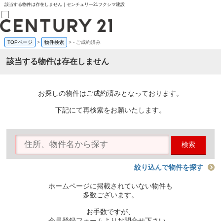
該当する物件は存在しません｜センチュリー21フクシマ建設
TOPページ
>
物件検索
>
-
ご成約済み
売買部
0120-800-844
該当する物件は存在しません
賃貸部
03-6912-3505
購入
会員メニュー
お探しの物件はご成約済みとなっております。
新規会員登録
ログイン
下記にて再検索をお願いたします。
お気に入り物件一覧
物件閲覧履歴
物件を探す
検索
購入TOP
条件から探す
学区から探す
絞り込んで物件を探す
町名から探す
マップで探す
ホームページに掲載されていない物件も
住宅ローン控除シミュレータ
多数ございます。
新築戸建て
中古戸建て
お手数ですが、
マンション
会員登録フォームよりお問合せ下さい。