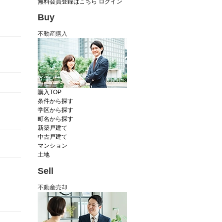
無料会員登録はこちら
ログイン
Buy
不動産購入
購入TOP
条件から探す
学区から探す
町名から探す
新築戸建て
中古戸建て
マンション
土地
Sell
不動産売却