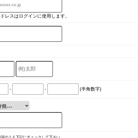
アドレスはログインに使用します。
-
-
(半角数字)
確認のうえ下記にチェックして下さい。