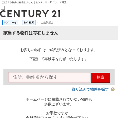
該当する物件は存在しません｜センチュリー21フクシマ建設
TOPページ
>
物件検索
>
-
ご成約済み
売買部
0120-800-844
該当する物件は存在しません
賃貸部
03-6912-3505
購入
会員メニュー
お探しの物件はご成約済みとなっております。
新規会員登録
ログイン
下記にて再検索をお願いたします。
お気に入り物件一覧
物件閲覧履歴
物件を探す
検索
購入TOP
条件から探す
学区から探す
絞り込んで物件を探す
町名から探す
マップで探す
ホームページに掲載されていない物件も
住宅ローン控除シミュレータ
多数ございます。
新築戸建て
中古戸建て
お手数ですが、
マンション
会員登録フォームよりお問合せ下さい。