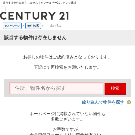
該当する物件は存在しません｜センチュリー21フクシマ建設
TOPページ
>
物件検索
>
-
ご成約済み
売買部
0120-800-844
該当する物件は存在しません
賃貸部
03-6912-3505
購入
会員メニュー
お探しの物件はご成約済みとなっております。
新規会員登録
ログイン
下記にて再検索をお願いたします。
お気に入り物件一覧
物件閲覧履歴
物件を探す
検索
購入TOP
条件から探す
学区から探す
絞り込んで物件を探す
町名から探す
マップで探す
ホームページに掲載されていない物件も
住宅ローン控除シミュレータ
多数ございます。
新築戸建て
中古戸建て
お手数ですが、
マンション
会員登録フォームよりお問合せ下さい。