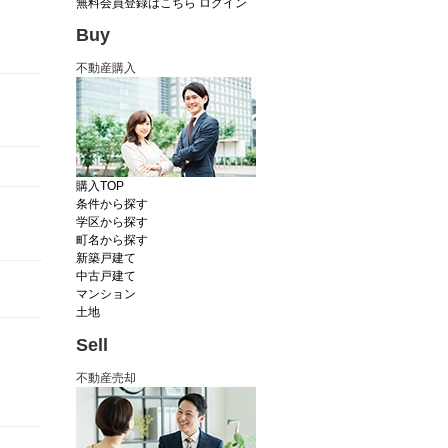
無料会員登録はこちら
ログイン
Buy
不動産購入
購入TOP
条件から探す
学区から探す
町名から探す
新築戸建て
中古戸建て
マンション
土地
Sell
不動産売却