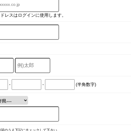
アドレスはログインに使用します。
-
-
(半角数字)
確認のうえ下記にチェックして下さい。