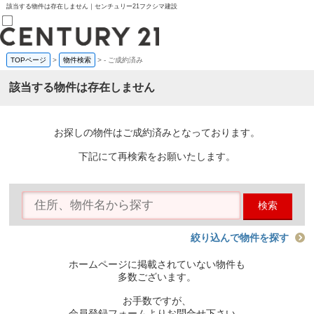
該当する物件は存在しません｜センチュリー21フクシマ建設
TOPページ
>
物件検索
>
-
ご成約済み
売買部
0120-800-844
該当する物件は存在しません
賃貸部
03-6912-3505
購入
会員メニュー
お探しの物件はご成約済みとなっております。
新規会員登録
ログイン
下記にて再検索をお願いたします。
お気に入り物件一覧
物件閲覧履歴
物件を探す
検索
購入TOP
条件から探す
学区から探す
絞り込んで物件を探す
町名から探す
マップで探す
ホームページに掲載されていない物件も
住宅ローン控除シミュレータ
多数ございます。
新築戸建て
中古戸建て
お手数ですが、
マンション
会員登録フォームよりお問合せ下さい。