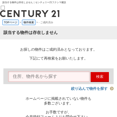
該当する物件は存在しません｜センチュリー21フクシマ建設
TOPページ
>
物件検索
>
-
ご成約済み
売買部
0120-800-844
該当する物件は存在しません
賃貸部
03-6912-3505
購入
会員メニュー
お探しの物件はご成約済みとなっております。
新規会員登録
ログイン
下記にて再検索をお願いたします。
お気に入り物件一覧
物件閲覧履歴
物件を探す
検索
購入TOP
条件から探す
学区から探す
絞り込んで物件を探す
町名から探す
マップで探す
ホームページに掲載されていない物件も
住宅ローン控除シミュレータ
多数ございます。
新築戸建て
中古戸建て
お手数ですが、
マンション
会員登録フォームよりお問合せ下さい。