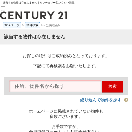
該当する物件は存在しません｜センチュリー21フクシマ建設
TOPページ
>
物件検索
>
-
ご成約済み
売買部
0120-800-844
該当する物件は存在しません
賃貸部
03-6912-3505
購入
会員メニュー
お探しの物件はご成約済みとなっております。
新規会員登録
ログイン
下記にて再検索をお願いたします。
お気に入り物件一覧
物件閲覧履歴
物件を探す
検索
購入TOP
条件から探す
学区から探す
絞り込んで物件を探す
町名から探す
マップで探す
ホームページに掲載されていない物件も
住宅ローン控除シミュレータ
多数ございます。
新築戸建て
中古戸建て
お手数ですが、
マンション
会員登録フォームよりお問合せ下さい。