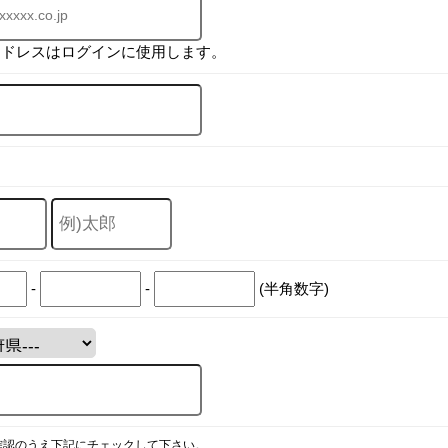
アドレスはログインに使用します。
-
-
(半角数字)
確認のうえ下記にチェックして下さい。