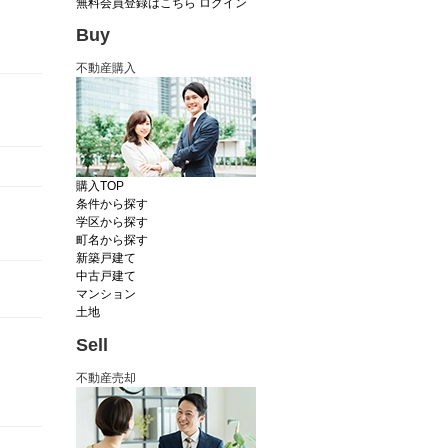
無料会員登録はこちら
ログイン
Buy
不動産購入
購入TOP
条件から探す
学区から探す
町名から探す
新築戸建て
中古戸建て
マンション
土地
Sell
不動産売却