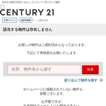
該当する物件は存在しません｜センチュリー21フクシマ建設
TOPページ
>
物件検索
>
-
ご成約済み
売買部
0120-800-844
該当する物件は存在しません
賃貸部
03-6912-3505
購入
会員メニュー
お探しの物件はご成約済みとなっております。
新規会員登録
ログイン
下記にて再検索をお願いたします。
お気に入り物件一覧
物件閲覧履歴
物件を探す
検索
購入TOP
条件から探す
学区から探す
絞り込んで物件を探す
町名から探す
マップで探す
ホームページに掲載されていない物件も
住宅ローン控除シミュレータ
多数ございます。
新築戸建て
中古戸建て
お手数ですが、
マンション
会員登録フォームよりお問合せ下さい。