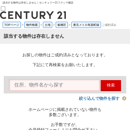
該当する物件は存在しません｜センチュリー21フクシマ建設
TOPページ
>
物件検索
>
土地
>
板橋区
>
東京メトロ有楽町線
ご成約済み
売買部
0120-800-844
該当する物件は存在しません
賃貸部
03-6912-3505
購入
会員メニュー
お探しの物件はご成約済みとなっております。
新規会員登録
ログイン
下記にて再検索をお願いたします。
お気に入り物件一覧
物件閲覧履歴
物件を探す
検索
購入TOP
条件から探す
学区から探す
絞り込んで物件を探す
町名から探す
マップで探す
ホームページに掲載されていない物件も
住宅ローン控除シミュレータ
多数ございます。
新築戸建て
中古戸建て
お手数ですが、
マンション
会員登録フォームよりお問合せ下さい。