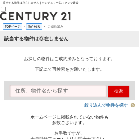
該当する物件は存在しません｜センチュリー21フクシマ建設
TOPページ
>
物件検索
>
-
ご成約済み
売買部
0120-800-844
該当する物件は存在しません
賃貸部
03-6912-3505
購入
会員メニュー
お探しの物件はご成約済みとなっております。
新規会員登録
ログイン
下記にて再検索をお願いたします。
お気に入り物件一覧
物件閲覧履歴
物件を探す
検索
購入TOP
条件から探す
学区から探す
絞り込んで物件を探す
町名から探す
マップで探す
ホームページに掲載されていない物件も
住宅ローン控除シミュレータ
多数ございます。
新築戸建て
中古戸建て
お手数ですが、
マンション
会員登録フォームよりお問合せ下さい。