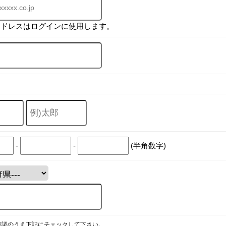
アドレスはログインに使用します。
-
-
(半角数字)
確認のうえ下記にチェックして下さい。