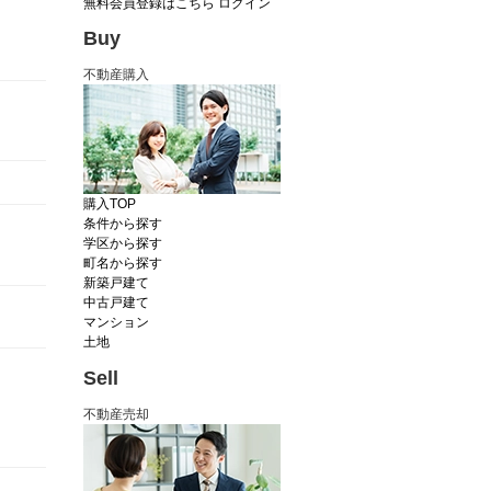
無料会員登録はこちら
ログイン
Buy
不動産購入
購入TOP
条件から探す
学区から探す
町名から探す
新築戸建て
中古戸建て
マンション
土地
Sell
不動産売却