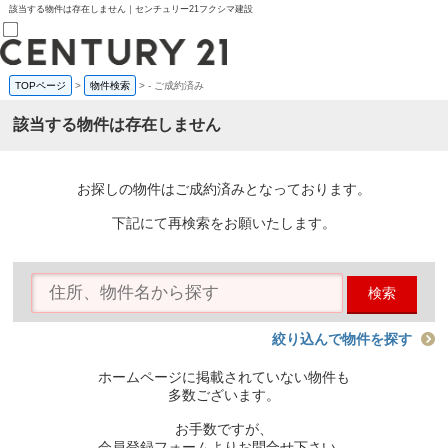
該当する物件は存在しません｜センチュリー21フクシマ建設
TOPページ
>
物件検索
>
-
ご成約済み
売買部
0120-800-844
該当する物件は存在しません
賃貸部
03-6912-3505
購入
会員メニュー
お探しの物件はご成約済みとなっております。
新規会員登録
ログイン
下記にて再検索をお願いたします。
お気に入り物件一覧
物件閲覧履歴
物件を探す
検索
購入TOP
条件から探す
学区から探す
絞り込んで物件を探す
町名から探す
マップで探す
ホームページに掲載されていない物件も
住宅ローン控除シミュレータ
多数ございます。
新築戸建て
中古戸建て
お手数ですが、
マンション
会員登録フォームよりお問合せ下さい。