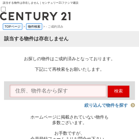
該当する物件は存在しません｜センチュリー21フクシマ建設
TOPページ
>
物件検索
>
-
ご成約済み
売買部
0120-800-844
該当する物件は存在しません
賃貸部
03-6912-3505
購入
会員メニュー
お探しの物件はご成約済みとなっております。
新規会員登録
ログイン
下記にて再検索をお願いたします。
お気に入り物件一覧
物件閲覧履歴
物件を探す
検索
購入TOP
条件から探す
学区から探す
絞り込んで物件を探す
町名から探す
マップで探す
ホームページに掲載されていない物件も
住宅ローン控除シミュレータ
多数ございます。
新築戸建て
中古戸建て
お手数ですが、
マンション
会員登録フォームよりお問合せ下さい。