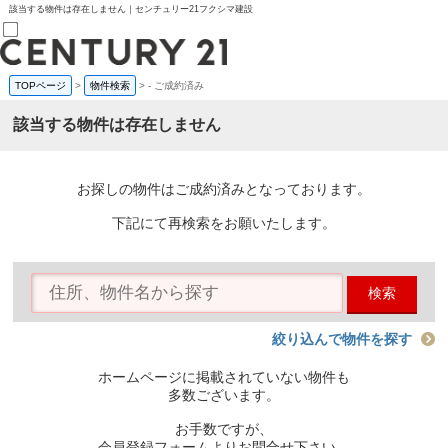
該当する物件は存在しません｜センチュリー21フクシマ建設
TOPページ
>
物件検索
>
-
ご成約済み
売買部
0120-800-844
該当する物件は存在しません
賃貸部
03-6912-3505
購入
会員メニュー
お探しの物件はご成約済みとなっております。
新規会員登録
ログイン
下記にて再検索をお願いたします。
お気に入り物件一覧
物件閲覧履歴
物件を探す
検索
購入TOP
条件から探す
学区から探す
絞り込んで物件を探す
町名から探す
マップで探す
ホームページに掲載されていない物件も
住宅ローン控除シミュレータ
多数ございます。
新築戸建て
中古戸建て
お手数ですが、
マンション
会員登録フォームよりお問合せ下さい。