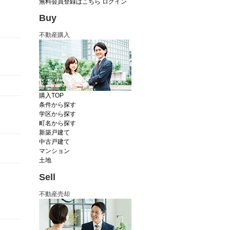
無料会員登録はこちら
ログイン
Buy
不動産購入
購入TOP
条件から探す
学区から探す
町名から探す
新築戸建て
中古戸建て
マンション
土地
Sell
不動産売却