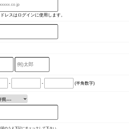
アドレスはログインに使用します。
-
-
(半角数字)
確認のうえ下記にチェックして下さい。