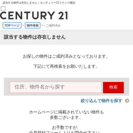
該当する物件は存在しません｜センチュリー21フクシマ建設
TOPページ
>
物件検索
>
-
ご成約済み
売買部
0120-800-844
該当する物件は存在しません
賃貸部
03-6912-3505
購入
会員メニュー
お探しの物件はご成約済みとなっております。
新規会員登録
ログイン
下記にて再検索をお願いたします。
お気に入り物件一覧
物件閲覧履歴
物件を探す
検索
購入TOP
条件から探す
学区から探す
絞り込んで物件を探す
町名から探す
マップで探す
ホームページに掲載されていない物件も
住宅ローン控除シミュレータ
多数ございます。
新築戸建て
中古戸建て
お手数ですが、
マンション
会員登録フォームよりお問合せ下さい。