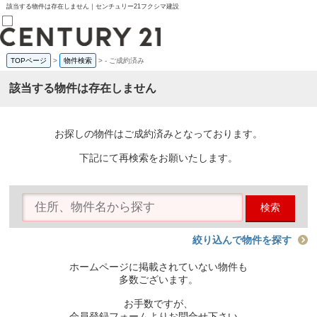
該当する物件は存在しません｜センチュリー21フクシマ建設
TOPページ
>
物件検索
>
-
ご成約済み
売買部
0120-800-844
該当する物件は存在しません
賃貸部
03-6912-3505
購入
会員メニュー
お探しの物件はご成約済みとなっております。
新規会員登録
ログイン
下記にて再検索をお願いたします。
お気に入り物件一覧
物件閲覧履歴
物件を探す
検索
購入TOP
条件から探す
学区から探す
絞り込んで物件を探す
町名から探す
マップで探す
ホームページに掲載されていない物件も
住宅ローン控除シミュレータ
多数ございます。
新築戸建て
中古戸建て
お手数ですが、
マンション
会員登録フォームよりお問合せ下さい。