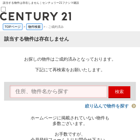
該当する物件は存在しません｜センチュリー21フクシマ建設
TOPページ
>
物件検索
>
-
ご成約済み
売買部
0120-800-844
該当する物件は存在しません
賃貸部
03-6912-3505
購入
会員メニュー
お探しの物件はご成約済みとなっております。
新規会員登録
ログイン
下記にて再検索をお願いたします。
お気に入り物件一覧
物件閲覧履歴
物件を探す
検索
購入TOP
条件から探す
学区から探す
絞り込んで物件を探す
町名から探す
マップで探す
ホームページに掲載されていない物件も
住宅ローン控除シミュレータ
多数ございます。
新築戸建て
中古戸建て
お手数ですが、
マンション
会員登録フォームよりお問合せ下さい。