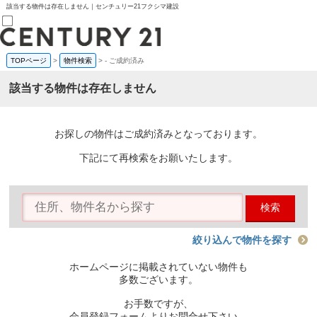
該当する物件は存在しません｜センチュリー21フクシマ建設
TOPページ
>
物件検索
>
-
ご成約済み
売買部
0120-800-844
該当する物件は存在しません
賃貸部
03-6912-3505
購入
会員メニュー
お探しの物件はご成約済みとなっております。
新規会員登録
ログイン
下記にて再検索をお願いたします。
お気に入り物件一覧
物件閲覧履歴
物件を探す
検索
購入TOP
条件から探す
学区から探す
絞り込んで物件を探す
町名から探す
マップで探す
ホームページに掲載されていない物件も
住宅ローン控除シミュレータ
多数ございます。
新築戸建て
中古戸建て
お手数ですが、
マンション
会員登録フォームよりお問合せ下さい。