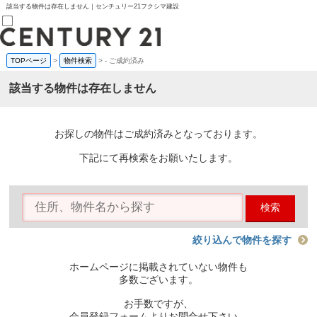
該当する物件は存在しません｜センチュリー21フクシマ建設
TOPページ
>
物件検索
>
-
ご成約済み
売買部
0120-800-844
該当する物件は存在しません
賃貸部
03-6912-3505
購入
会員メニュー
お探しの物件はご成約済みとなっております。
新規会員登録
ログイン
下記にて再検索をお願いたします。
お気に入り物件一覧
物件閲覧履歴
物件を探す
検索
購入TOP
条件から探す
学区から探す
絞り込んで物件を探す
町名から探す
マップで探す
ホームページに掲載されていない物件も
住宅ローン控除シミュレータ
多数ございます。
新築戸建て
中古戸建て
お手数ですが、
マンション
会員登録フォームよりお問合せ下さい。