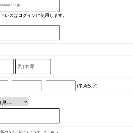
アドレスはログインに使用します。
-
-
(半角数字)
確認のうえ下記にチェックして下さい。