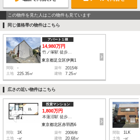
この物件を見た人はこの物件も見ています
同じ価格帯の物件はこちら
アパート１棟
14,980万円
竹ノ塚駅 徒歩10分
東京都足立区伊興1
-
間取
築年
2015年
土地
225.35㎡
建物
7.25㎡
広さの近い物件はこちら
投資マンション
1,800万円
本蓮沼駅 徒歩9分
東京都北区赤羽西6
1K
1LK
間取
築年
2006年
間取
土地
-㎡
建物
20.68㎡
土地
-㎡