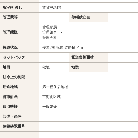
現況/引渡し
賃貸中/相談
-
-
管理費等
修繕積立金
管理形態：-
管理態様
管理組合：-
管理会社：-
接道状況
接道: 南 私道 道路幅: 4ｍ
-
-
セットバック
私道負担面積
地目
宅地
地勢
-
法令上の制限
用途地域
第一種住居地域
都市計画
市街化区域
取引態様
一般媒介
設備・条件
建築確認番号