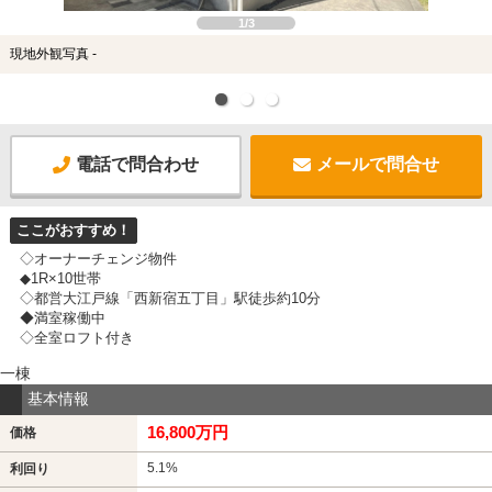
土地
1/3
現地外観写真 -
電話で問合わせ
メールで問合せ
ここがおすすめ！
◇オーナーチェンジ物件
◆1R×10世帯
◇都営大江戸線「西新宿五丁目」駅徒歩約10分
◆満室稼働中
◇全室ロフト付き
一棟
基本情報
16,800万円
価格
5.1%
利回り