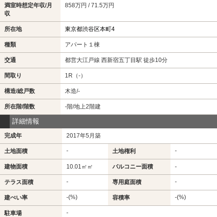
満室時想定年収/月
858万円 / 71.5万円
収
所在地
東京都渋谷区本町4
種類
アパート１棟
交通
都営大江戸線 西新宿五丁目駅 徒歩10分
間取り
1R（-）
構造/総戸数
木造/-
所在階/階数
-階/地上2階建
詳細情報
完成年
2017年5月築
-
-
土地面積
土地権利
建物面積
10.01㎡㎡
バルコニー面積
-
-
-
テラス面積
専用庭面積
-(%)
-(%)
建ぺい率
容積率
-
駐車場