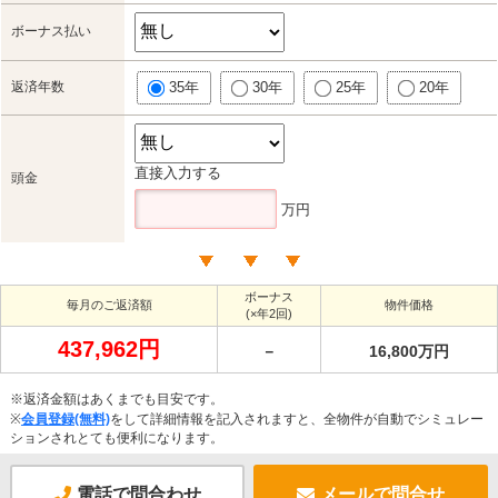
ボーナス払い
返済年数
35年
30年
25年
20年
直接入力する
頭金
万円
ボーナス
毎月のご返済額
物件価格
(×年2回)
437,962円
－
16,800万円
※返済金額はあくまでも目安です。
※
会員登録(無料)
をして詳細情報を記入されますと、全物件が自動でシミュレー
ションされとても便利になります。
電話で問合わせ
メールで問合せ