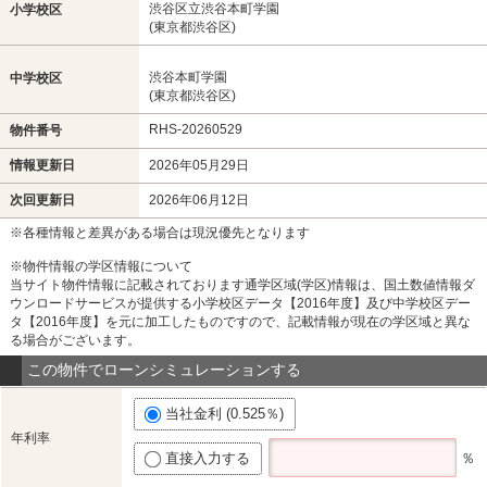
渋谷区立渋谷本町学園
小学校区
(東京都渋谷区)
渋谷本町学園
中学校区
(東京都渋谷区)
RHS-20260529
物件番号
情報更新日
2026年05月29日
次回更新日
2026年06月12日
※各種情報と差異がある場合は現況優先となります
※物件情報の学区情報について
当サイト物件情報に記載されております通学区域(学区)情報は、国土数値情報ダ
ウンロードサービスが提供する小学校区データ【2016年度】及び中学校区デー
タ【2016年度】を元に加工したものですので、記載情報が現在の学区域と異な
る場合がございます。
この物件でローンシミュレーションする
当社金利 (0.525％)
年利率
直接入力する
％