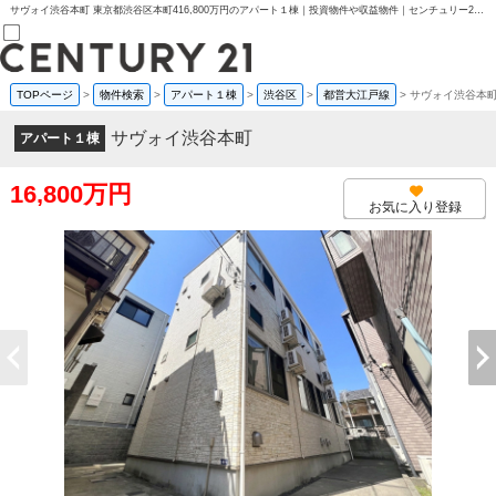
サヴォイ渋谷本町 東京都渋谷区本町416,800万円のアパート１棟｜投資物件や収益物件｜センチュリー21フクシマ建設
TOPページ
>
物件検索
>
アパート１棟
>
渋谷区
>
都営大江戸線
>
サヴォイ渋谷本
売買部
0120-800-844
サヴォイ渋谷本町
アパート１棟
賃貸部
03-6912-3505
購入
16,800万円
会員メニュー
お気に入り登録
新規会員登録
ログイン
お気に入り物件一覧
物件閲覧履歴
物件を探す
購入TOP
条件から探す
学区から探す
町名から探す
マップで探す
住宅ローン控除シミュレータ
新築戸建て
中古戸建て
マンション