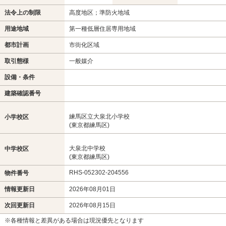
法令上の制限
高度地区；準防火地域
用途地域
第一種低層住居専用地域
都市計画
市街化区域
取引態様
一般媒介
設備・条件
建築確認番号
練馬区立大泉北小学校
小学校区
(東京都練馬区)
大泉北中学校
中学校区
(東京都練馬区)
RHS-052302-204556
物件番号
情報更新日
2026年08月01日
次回更新日
2026年08月15日
※各種情報と差異がある場合は現況優先となります