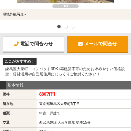
土地
1/3
現地外観写真 -
電話で問合わせ
メールで問合せ
ここがおすすめ！
練馬区大泉町・コンパクト3DK♪再建築不可のためお求めやすい価格設
定！賃貸活用や自己居住用にじっくりご検討ください！
基本情報
880万円
価格
所在地
東京都練馬区大泉町6丁目
種類
中古一戸建て
交通
西武池袋線 大泉学園駅 徒歩15分