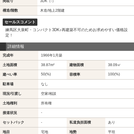
間取り
3DK（-）
構造/階数
木造/地上2階建
セールスコメント
練馬区大泉町・コンパクト3DK♪再建築不可のためお求めやすい価格設
定！
詳細情報
完成年
1966年1月築
土地面積
38.87m²
建物面積
38.09㎡
50(%)
100(%)
建ぺい率
容積率
駐車場
なし
現況/引渡し
空家/相談
土地権利
所有権
-
接道状況
セットバック
-
私道負担面積
あり
地目
宅地
地勢
平坦