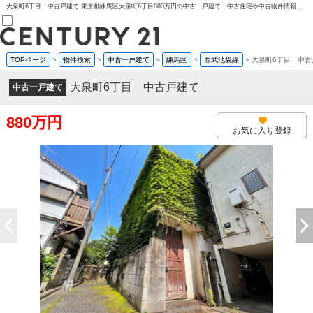
大泉町6丁目 中古戸建て 東京都練馬区大泉町6丁目880万円の中古一戸建て｜中古住宅や中古物件情報｜センチュリー21フクシマ建設
TOPページ
>
物件検索
>
中古一戸建て
>
練馬区
>
西武池袋線
>
大泉町6丁目 中古
売買部
0120-800-844
大泉町6丁目 中古戸建て
中古一戸建て
賃貸部
03-6912-3505
購入
880万円
会員メニュー
お気に入り登録
新規会員登録
ログイン
お気に入り物件一覧
物件閲覧履歴
物件を探す
購入TOP
条件から探す
学区から探す
町名から探す
マップで探す
住宅ローン控除シミュレータ
新築戸建て
中古戸建て
マンション