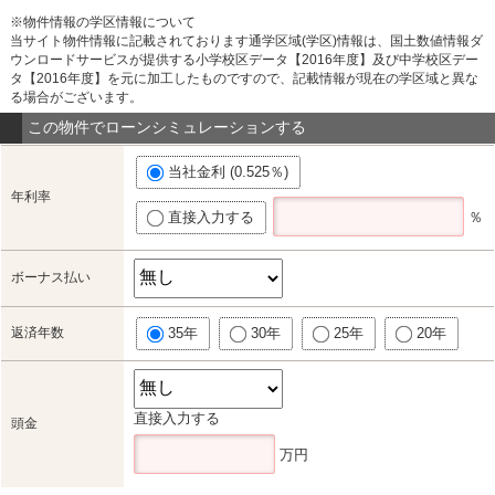
※物件情報の学区情報について
当サイト物件情報に記載されております通学区域(学区)情報は、国土数値情報ダ
ウンロードサービスが提供する小学校区データ【2016年度】及び中学校区デー
タ【2016年度】を元に加工したものですので、記載情報が現在の学区域と異な
る場合がございます。
この物件でローンシミュレーションする
当社金利 (0.525％)
年利率
直接入力する
％
ボーナス払い
返済年数
35年
30年
25年
20年
直接入力する
頭金
万円